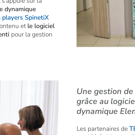
 s'appuie sur la
ge dynamique
s
players SpinetiX
contenu et
le logiciel
enti
pour la gestion
Une gestion de 
grâce au logicie
dynamique Ele
Les partenaires de
T