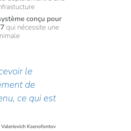
nfrastucture
système conçu pour
/7
qui nécessite une
nimale
evoir le
lement de
nu, ce qui est
 Valerievich Ksenofontov