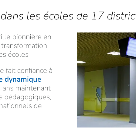
ans les écoles de 17 district
ille pionnière en
 transformation
es écoles
e fait confiance à
ge dynamique
7 ans maintenant
s pédagogiques,
rmationnels de