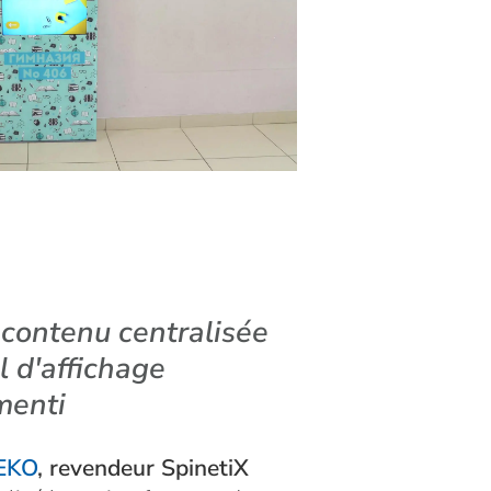
contenu centralisée
l d'affichage
menti
EKO
, revendeur SpinetiX