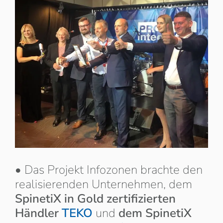
• Das Projekt Infozonen brachte den
realisierenden Unternehmen, dem
SpinetiX in Gold zertifizierten
Händler
TEKO
und
dem SpinetiX