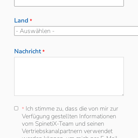
Land
*
Nachricht
*
Ich stimme zu, dass die von mir zur
Ich stimme zu, dass die von mir zur
*
Verfügung gestellten Informationen vom
Verfügung gestellten Informationen
SpinetiX-Team und seinen
vom SpinetiX-Team und seinen
Vertriebskanalpartnern verwendet werden
Vertriebskanalpartnern verwendet