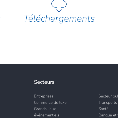
r
Téléchargements
Secteurs
Entreprises
Secteur pub
Commerce de luxe
Transports
Grands lieux
Santé
événementiels
Banque et 