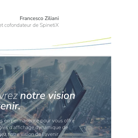
Francesco Ziliani
t cofondateur de SpinetiX
vrez
notre vision
enir.
s en permanence pour vous offrir
gies d'affichage dynamique de
ez notre vision de l'avenir.