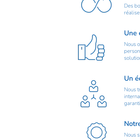
Des bo
réalis
Une e
Nous o
person
soluti
Un é
Nous t
intern
garanti
Notr
Nous s