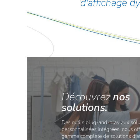
d'affichage d
Découvrez
nos
solutions.
Des outils plug-and-play aux solu
personnalisées intégrées, nous of
gamme complète de solutions d'a