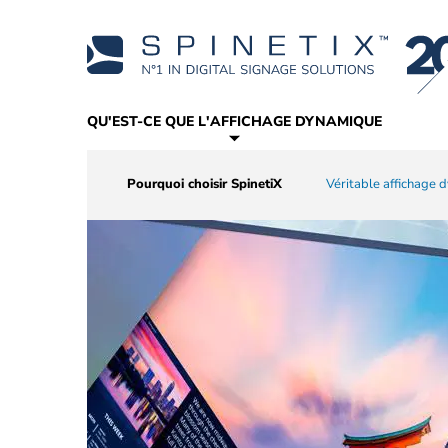
QU'EST-CE QUE L'AFFICHAGE DYNAMIQUE
Pourquoi choisir SpinetiX
Par industrie
Players
Formation
Revendeurs
CMS
Support
Partenaires technologiques
Par application
Logiciel
Ressources commerci
Véritable affichage
Widgets
Nos réussit