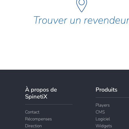
Trouver un revendeu
À propos de
Produits
SpinetiX
Players
Contact
CMS
Récompenses
Logiciel
Direction
Widgets