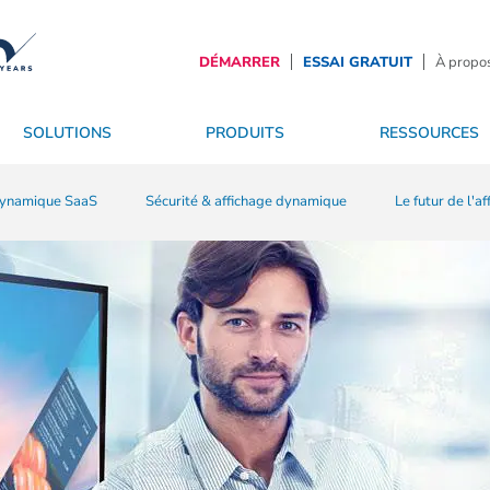
DÉMARRER
ESSAI GRATUIT
À propos
SOLUTIONS
PRODUITS
RESSOURCES
ales
 dynamique SaaS
es
Prestataires de services
OS
Services
Sécurité & affichage dynamique
Devenir partenaire
Le futur de l'