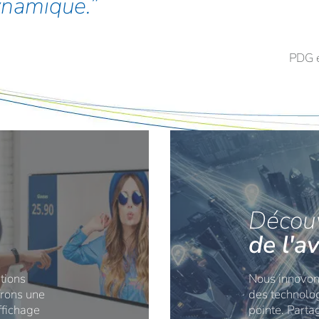
ynamique.
PDG e
Décou
de l'av
tions
Nous innovon
frons une
des technolo
ffichage
pointe. Partag