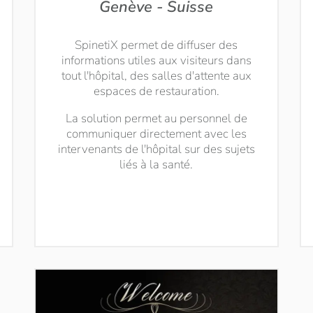
Genève - Suisse
SpinetiX permet de diffuser des
informations utiles aux visiteurs dans
tout l'hôpital, des salles d'attente aux
espaces de restauration.
La solution permet au personnel de
communiquer directement avec les
intervenants de l'hôpital sur des sujets
liés à la santé.