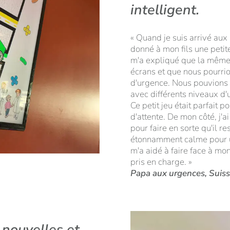
intelligent.
« Quand je suis arrivé aux 
donné à mon fils une petite
m'a expliqué que la même v
écrans et que nous pourrio
d'urgence. Nous pouvions v
avec différents niveaux d'
Ce petit jeu était parfait 
d'attente. De mon côté, j'
pour faire en sorte qu'il res
étonnamment calme pour un
m'a aidé à faire face à mon
pris en charge. »
Papa aux urgences, Suis
 nouvelles et