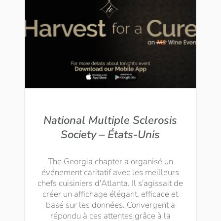
National Multiple Sclerosis
Society – États-Unis
The Georgia chapter a organisé un
événement caritatif avec les meilleurs
chefs cuisiniers d'Atlanta. Il s'agissait de
créer un affichage élégant, efficace et
basé sur les données. Convergent a
répondu à ces attentes grâce à la