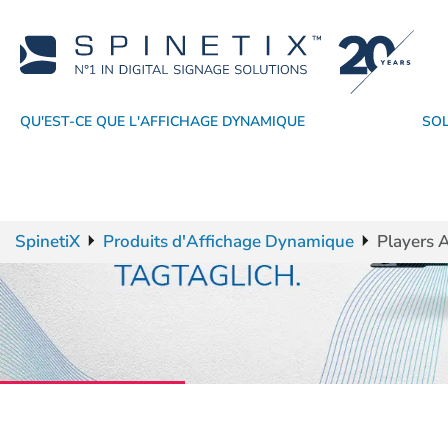
QU'EST-CE QUE L'AFFICHAGE DYNAMIQUE
SO
Pourquoi choisir SpinetiX
Par industrie
Players
Formation
Revendeurs
CMS
Support
Partenaires technologiques
Par application
Logiciel
Véritable affichage dynamique SaaS
Ressources commerciales
Nos réussites
Widgets
Prestataires de
OS
SpinetiX
Produits d'Affichage Dynamique
Players 