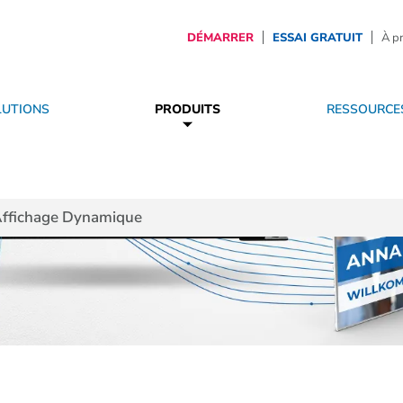
DÉMARRER
ESSAI GRATUIT
À p
LUTIONS
PRODUITS
RESSOURCE
 services
Services
Sécurité & affichage dynamique
Devenir partenaire
Le futur de l'affichage dynamiq
Affichage Dynamique