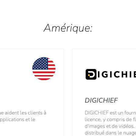
Amérique
DIGICHIEF
 aident les clients à
DIGICHIEF est un fourn
pplications et le
licence, y compris de 
d'images et de vidéos.
distribué dans le nuag