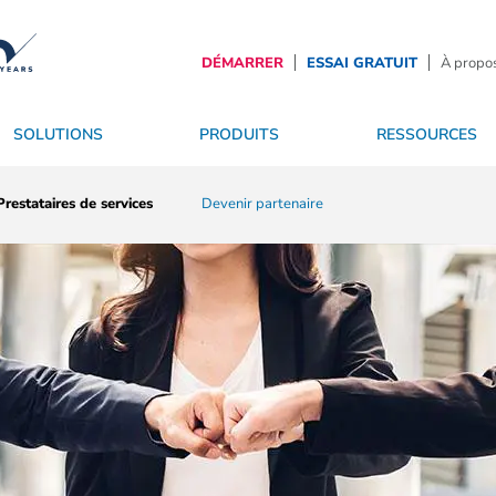
DÉMARRER
ESSAI GRATUIT
À propos
SOLUTIONS
PRODUITS
RESSOURCES
ynamique SaaS
ales
es
Prestataires de services
OS
Services
Sécurité & affichage dynamique
Devenir partenaire
Le futur de l'af