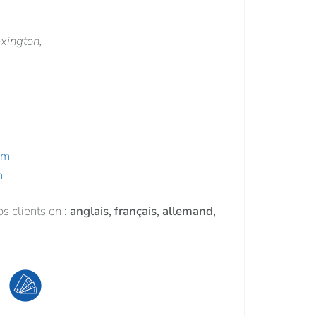
xington,
om
m
s clients en :
anglais, français, allemand,