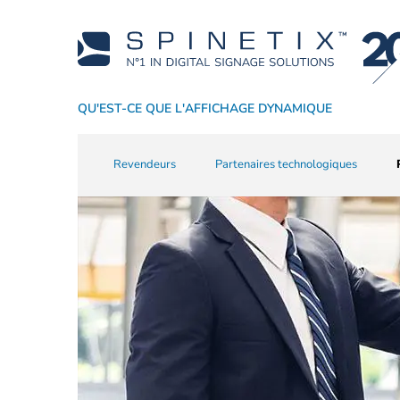
QU'EST-CE QUE L'AFFICHAGE DYNAMIQUE
Pourquoi choisir SpinetiX
Par industrie
Players
Formation
Revendeurs
CMS
Support
Partenaires technologiques
Par application
Logiciel
Véritable affichage d
Ressources commerci
Widgets
Nos réussit