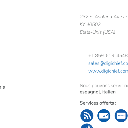
232 S. Ashland Ave Le
KY 40502
Etats-Unis (USA)
+1 859-619-4548
sales@digichief.c
www.digichief.co
Nous pouvons servir no
ais
espagnol, italien
Services offerts :