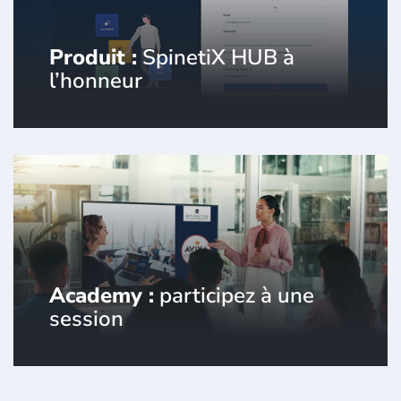
Produit :
SpinetiX HUB à
l’honneur
Le socle de votre affichage dynamique.
Academy :
participez à une
session
SpinetiX et ses partenaires ont la
formation qu'il vous faut pour
découvrir ou maîtriser l'affichage