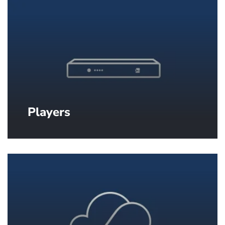
Players
Des players de qualité industrielle
pour afficher vos contenus sur vos
écrans.