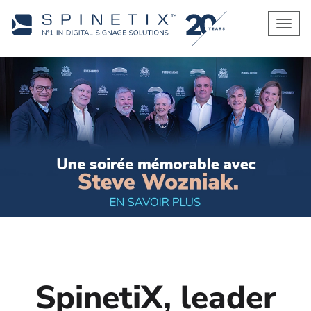
Men
SpinetiX, leader