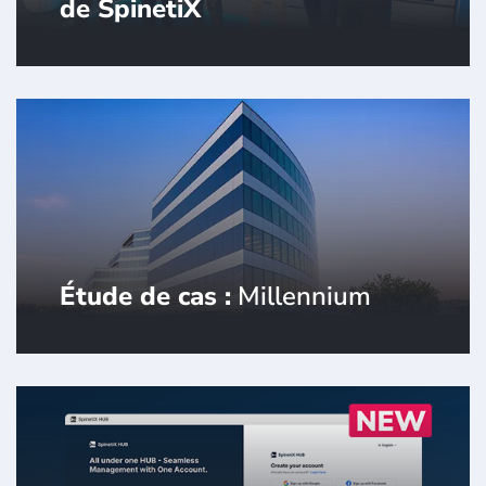
de SpinetiX
SpinetiX nomme ALGAM Enterprise
comme partenaire de distribution pour
la France.
Étude de cas :
Millennium
Rejoignez-nous pour une visite
exclusive du Millennium et découvrez
comment SpinetiX établit de nouvelles
normes en matière d'expériences de
bâtiment intelligent.