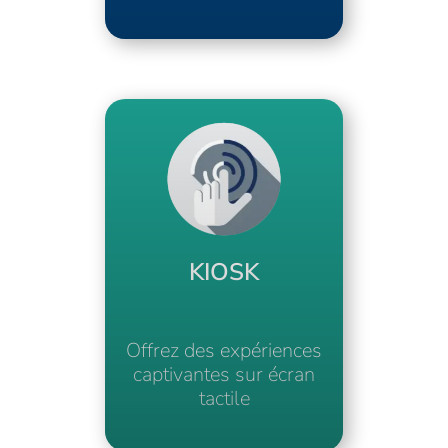
KIOSK
Offrez des expériences
captivantes sur écran
tactile