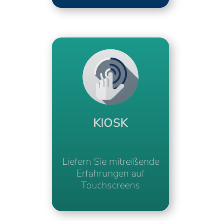
KIOSK
Liefern Sie mitreißende
Erfahrungen auf
Touchscreens