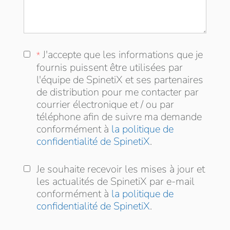
J'accepte que les informations que je fournis
J'accepte que les informations que je
*
puissent être utilisées par l'équipe de
fournis puissent être utilisées par
SpinetiX et ses partenaires de distribution
l'équipe de SpinetiX et ses partenaires
pour me contacter par courrier électronique
de distribution pour me contacter par
et / ou par téléphone afin de suivre ma
courrier électronique et / ou par
demande conformément à
téléphone afin de suivre ma demande
conformément à
la politique de
confidentialité de SpinetiX
.
Je souhaite recevoir les mises à jour et les
Je souhaite recevoir les mises à jour et
actualités de SpinetiX par e-mail
les actualités de SpinetiX par e-mail
conformément à
conformément à
la politique de
confidentialité de SpinetiX
.