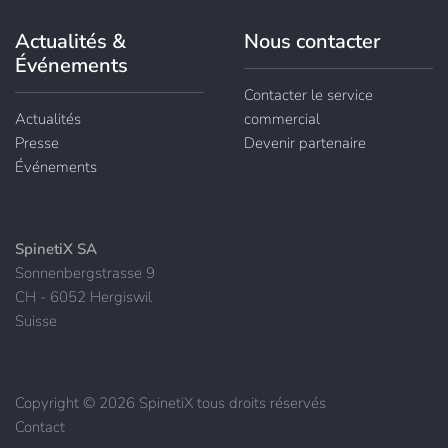
Actualités &
Nous contacter
Événements
Contacter le service
Actualités
commercial
Presse
Devenir partenaire
Événements
SpinetiX SA
Sonnenbergstrasse 9
CH - 6052 Hergiswil
Suisse
Copyright © 2026 SpinetiX tous droits réservés
Contact
|