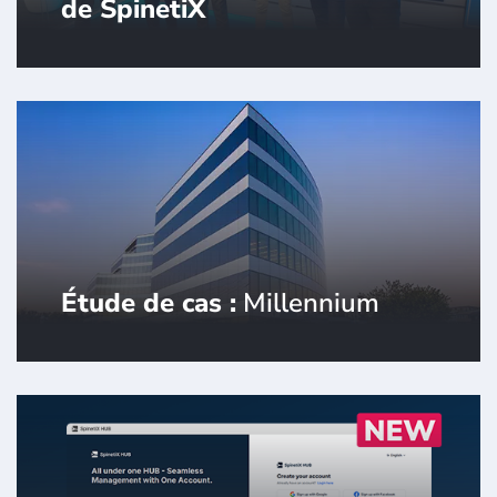
de SpinetiX
SpinetiX nomme ALGAM Enterprise
comme partenaire de distribution pour
la France.
Étude de cas :
Millennium
Rejoignez-nous pour une visite
exclusive du Millennium et découvrez
comment SpinetiX établit de nouvelles
normes en matière d'expériences de
bâtiment intelligent.