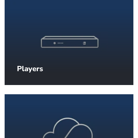
Players
Des players de qualité industrielle
pour afficher vos contenus sur vos
écrans.