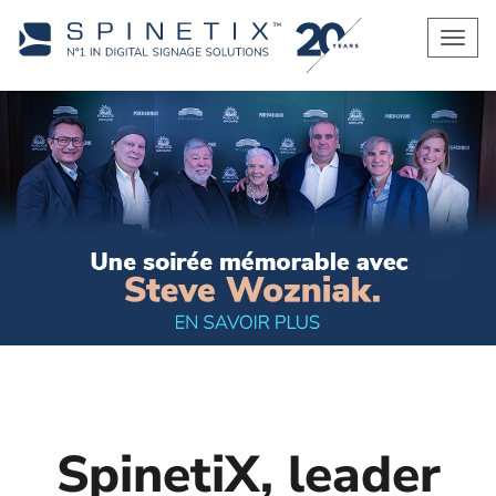
Men
SpinetiX, leader