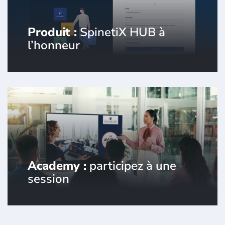
Produit :
SpinetiX HUB à
l’honneur
Le socle de votre affichage dynamique.
Academy :
participez à une
session
SpinetiX et ses partenaires ont la
formation qu'il vous faut pour
découvrir ou maîtriser l'affichage