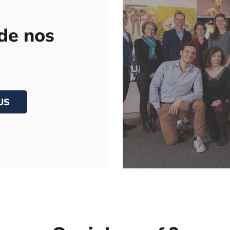
de nos
US