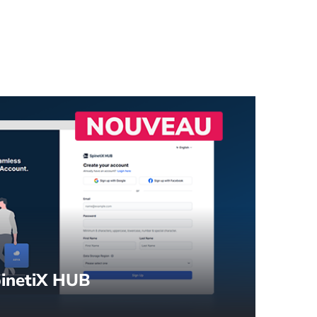
.
inetiX HUB
fichage dynamique.