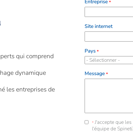
Entreprise
*
Site internet
Pays
*
xperts qui comprend
ichage dynamique
Message
*
é les entreprises de
J'accepte que les 
J'accepte que les info
*
l'équipe de Spineti
par téléphone afin 