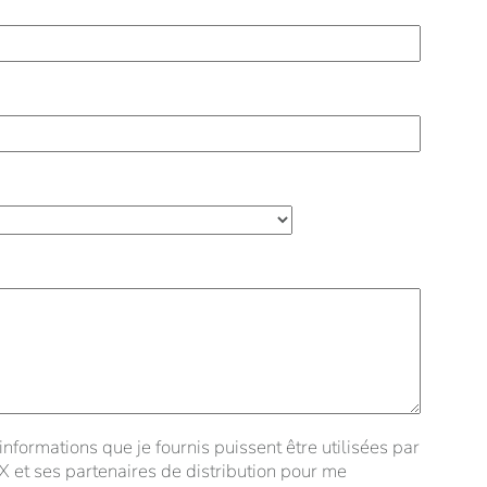
informations que je fournis puissent être utilisées par
rmations que je fournis puissent être utilisées par l'équipe
X et ses partenaires de distribution pour me
de suivre ma demande conformément à