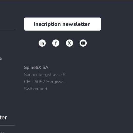
Inscription newsletter
e
SpinetiX SA
Sonnenbergstrasse 9
CH - 6052 Hergiswil
Switzerland
ter