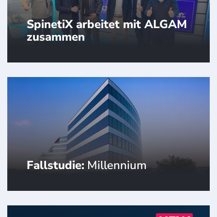
SpinetiX arbeitet mit ALGAM
zusammen
SpinetiX ernennt ALGAM Enterprise
zum Vertriebspartner für Frankreich.
Fallstudie:
Millennium
Begleiten Sie uns auf unserer
exklusiven Tour durch das Millennium
und entdecken Sie, wie SpinetiX neue