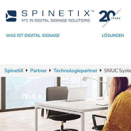
WAS IST DIGITAL SIGNAGE
LÖSUNGEN
Warum SpinetiX
Nach Branchen
Player
Akademie
Händler
CMS
Technologiepartner
Support
Nach Anwendung
Echte Digital Signage SaaS
Software
Vertriebsressourcen
Widgets
Dienstleister
Erfolgsgeschichten
SpinetiX T
Betriebss
Werde
SpinetiX
Partner
Technologiepartner
SNUC Syst