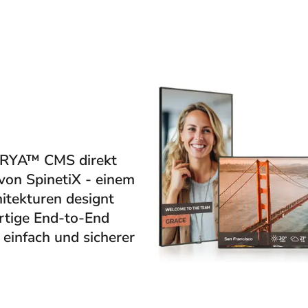
ARYA™ CMS direkt
on SpinetiX - einem
itekturen designt
ertige End-to-End
einfach und sicherer