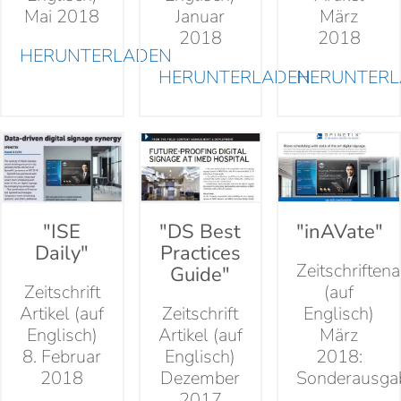
Mai 2018
Januar
März
2018
2018
HERUNTERLADEN
HERUNTERLADEN
HERUNTER
"ISE
"DS Best
"inAVate"
Daily"
Practices
Zeitschriften
Guide"
Zeitschrift
(auf
Artikel (auf
Zeitschrift
Englisch)
Englisch)
Artikel (auf
März
8. Februar
Englisch)
2018:
2018
Dezember
Sonderausga
2017