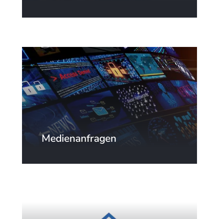
Laden Sie die neuesten
SpinetiX-Videos, Bilder, Logos,
Dokumente und anderes
medienbezogenes Material
herunter.
Medienanfragen
Bitte kontaktieren Sie uns unter
marketing @ spinetix.com
für
weitere Einzelheiten. Nur
Mitglieder der Presse erhalten
eine Antwort.