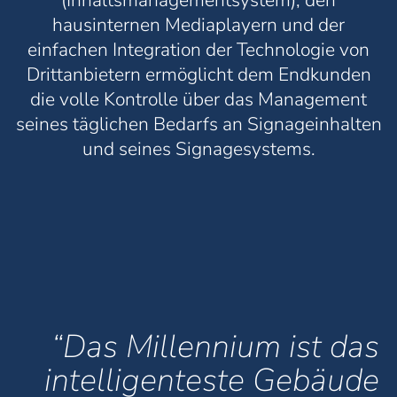
(Inhaltsmanagementsystem), den
Bildschirmstandort unterstützt, sei es in
hausinternen Mediaplayern und der
der Nähe von Dienstleistungs-,
einfachen Integration der Technologie von
Essensbereichen oder in Fluren und in
Drittanbietern ermöglicht dem Endkunden
Aufzügen. Die Gleichartigkeit ist dadurch
die volle Kontrolle über das Management
gegeben, dass SpinetiX ARYA eine Menge
seines täglichen Bedarfs an Signageinhalten
an digitalen Templates aufweist, die ohne
und seines Signagesystems.
jeden Aufwand, je nach Bedarf, mit einem
Klick und zeitgleich Logo, Stil, Farbcode,
individuelle Inhalte auch über alle
genannten Bereiche hinweg darstellen
können.
“Das Millennium ist das
intelligenteste Gebäude