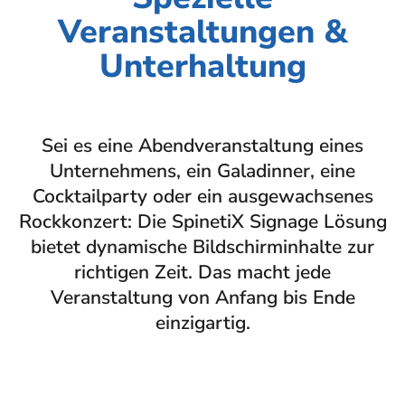
Veranstaltungen &
Unterhaltung
Begrüßung in Räumen und
Sei es eine Abendveranstaltung eines
Erfahrungen bei der Abfahrt
Unternehmens, ein Galadinner, eine
Auf der Basis von Elementi verbessert
Cocktailparty oder ein ausgewachsenes
SpinetiX die Begegnungen in
Rockkonzert: Die SpinetiX Signage Lösung
Interaktive Anzeigesteuerung
Konferenzräumen mit sich überlagernden,
bietet dynamische Bildschirminhalte zur
individuell gestaltbaren Inhalten. Diese
Die Verwendung interaktiver Steuerungen
richtigen Zeit. Das macht jede
werden direkt auf den Konferenzdisplays
für besondere Ereignisse wie Geburtstage
Veranstaltung von Anfang bis Ende
gezeigt, was bedeutet, dass
oder Notfallsituationen wird durch das Q-
einzigartig.
eventspezifische Grüsse ausgerichtet
SYS-Plugin von SpinetiX ARYA mühelos
werden und Übergänge zwischen
möglich. Es aktiviert ein
Präsentationen leicht garantiert werden
Anzeigeprogramm, das Inhalte und